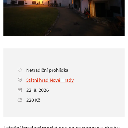
Netradiční prohlídka
Státní hrad Nové Hrady
22. 8. 2026
220 Kč
Letošní hradozámecká noc na se ponese v duchu