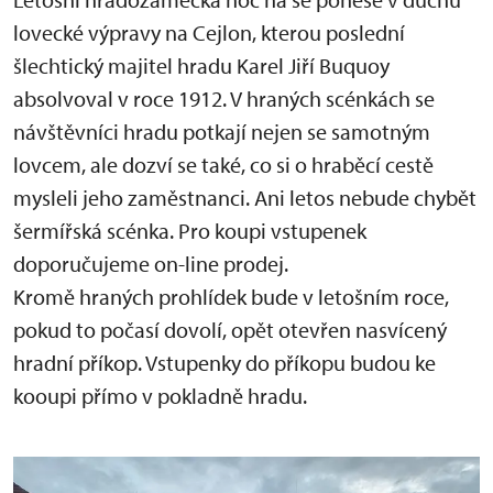
lovecké výpravy na Cejlon, kterou poslední
šlechtický majitel hradu Karel Jiří Buquoy
absolvoval v roce 1912. V hraných scénkách se
návštěvníci hradu potkají nejen se samotným
lovcem, ale dozví se také, co si o hraběcí cestě
mysleli jeho zaměstnanci. Ani letos nebude chybět
šermířská scénka. Pro koupi vstupenek
doporučujeme on-line prodej.
Kromě hraných prohlídek bude v letošním roce,
pokud to počasí dovolí, opět otevřen nasvícený
hradní příkop. Vstupenky do příkopu budou ke
kooupi přímo v pokladně hradu.