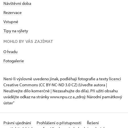
Návštěvní doba
Rezervace
Vstupné
Tipy na výlety
MOHLO BY VÁS ZAJÍMAT
O hradu
Fotogalerie
Není-li výslovně uvedeno jinak, podléhají fotografie a texty
licenci
Creative Commons
(CC BY-NC-ND 3.0 CZ) (Uveďte autora |
Neužívejte dílo komerčně | Nezasahujte do díla). Při užití obsahu
uvádějte odkaz na stránky www.npu.cz a „zdroj: Národní památkový
ústav“
Právní ujednání
Prohlášení o přístupnosti
Řešení