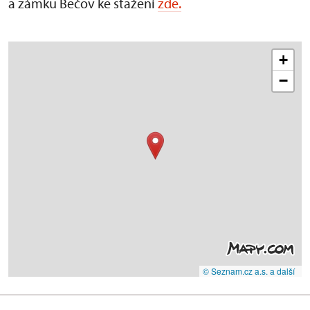
a zámku Bečov ke stažení
zde.
+
−
© Seznam.cz a.s. a další