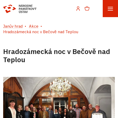
Janův hrad
Akce
Hradozámecká noc v Bečově nad Teplou
Hradozámecká noc v Bečově nad
Teplou