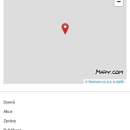
−
© Seznam.cz a.s. a další
Domů
Akce
Zprávy
Publikace