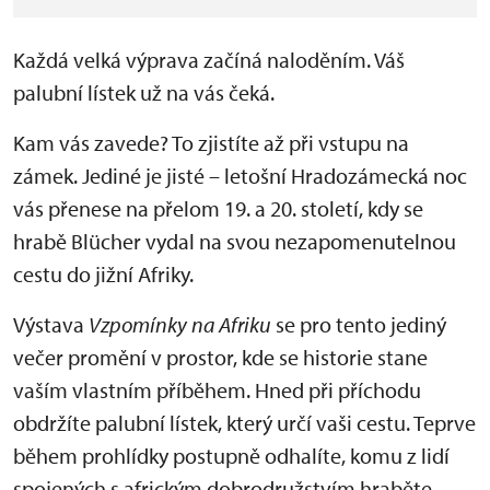
Každá velká výprava začíná naloděním. Váš
palubní lístek už na vás čeká.
Kam vás zavede? To zjistíte až při vstupu na
zámek. Jediné je jisté – letošní Hradozámecká noc
vás přenese na přelom 19. a 20. století, kdy se
hrabě Blücher vydal na svou nezapomenutelnou
cestu do jižní Afriky.
Výstava
Vzpomínky na Afriku
se pro tento jediný
večer promění v prostor, kde se historie stane
vaším vlastním příběhem. Hned při příchodu
obdržíte palubní lístek, který určí vaši cestu. Teprve
během prohlídky postupně odhalíte, komu z lidí
spojených s africkým dobrodružstvím hraběte