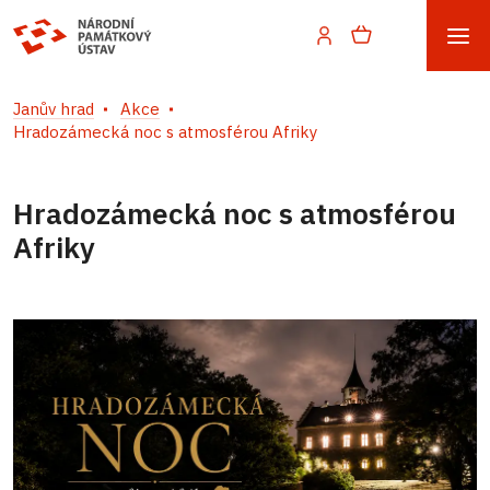
Janův hrad
Akce
Hradozámecká noc s atmosférou Afriky
Hradozámecká noc s atmosférou
Afriky