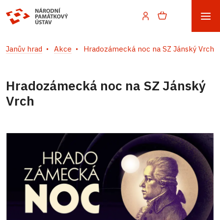
Janův hrad
Akce
Hradozámecká noc na SZ Jánský Vrch
Hradozámecká noc na SZ Jánský
Vrch