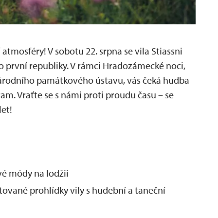
í atmosféry! V sobotu 22. srpna se vila Stiassni
o první republiky. V rámci Hradozámecké noci,
Národního památkového ústavu, vás čeká hudba
am. Vraťte se s námi proti proudu času – se
et!
vé módy na lodžii
tované prohlídky vily s hudební a taneční