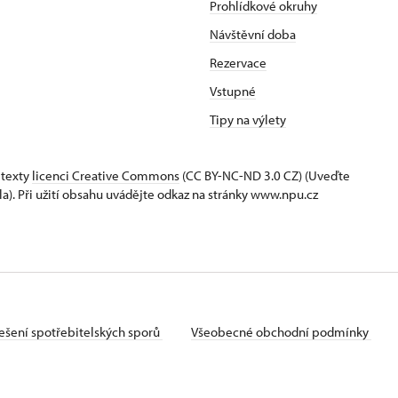
Prohlídkové okruhy
Návštěvní doba
Rezervace
Vstupné
Tipy na výlety
 texty
licenci Creative Commons
(CC BY-NC-ND 3.0 CZ) (Uveďte
la). Při užití obsahu uvádějte odkaz na stránky www.npu.cz
ešení spotřebitelských sporů
Všeobecné obchodní podmínky