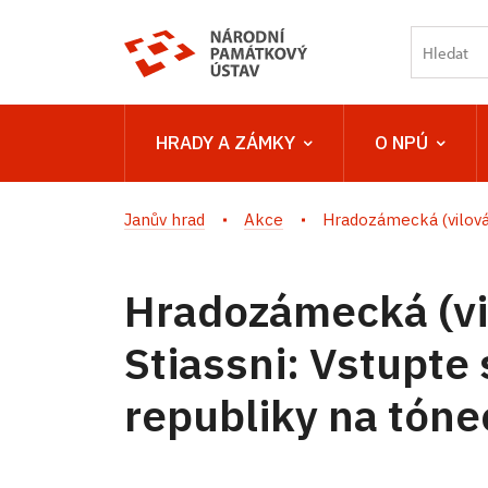
HRADY A ZÁMKY
O NPÚ
Janův hrad
Akce
Hradozámecká (vilová) 
Hradozámecká (vil
Stiassni: Vstupte 
republiky na tóne