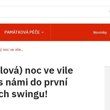
PAMÁTKOVÁ PÉČE
Novinky
noc ve vile...
ová) noc ve vile
s námi do první
ch swingu!