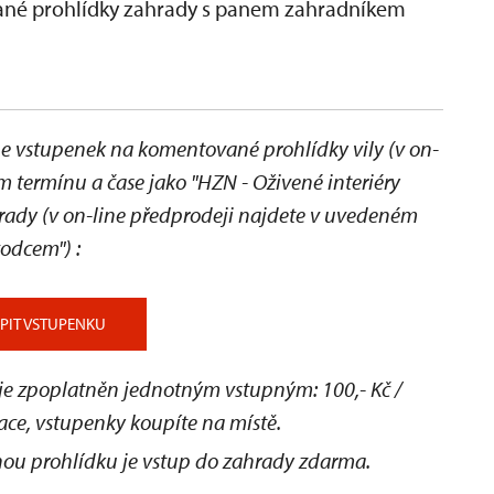
vané prohlídky zahrady s panem zahradníkem
 vstupenek na komentované prohlídky vily (v on-
 termínu a čase jako "HZN - Oživené interiéry
hrady
(v on-line předprodeji najdete v uvedeném
ůvodcem")
:
PIT VSTUPENKU
 je zpoplatněn jednotným vstupným: 100,- Kč /
ace, vstupenky koupíte na místě.
ou prohlídku je vstup do zahrady zdarma.