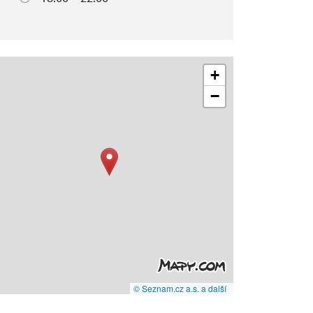
+
−
© Seznam.cz a.s. a další