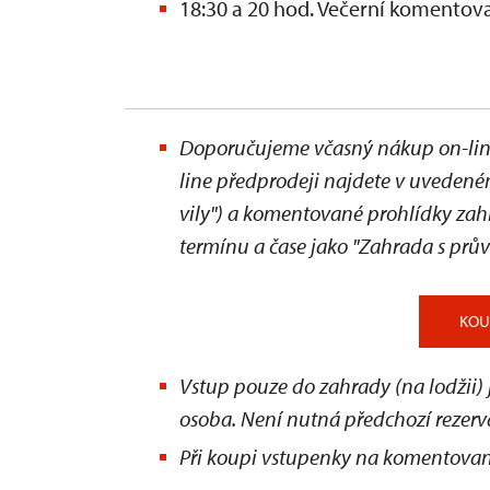
18:30 a 20 hod. Večerní komento
Doporučujeme včasný nákup on-line
line předprodeji najdete v uvedeném
vily") a komentované prohlídky za
termínu a čase jako "Zahrada s pr
KOU
Vstup pouze do zahrady (na lodžii)
osoba. Není nutná předchozí rezerv
Při koupi vstupenky na komentovan