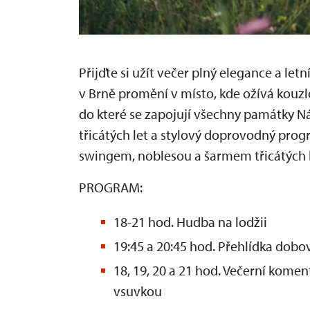
Přijďte si užít večer plný elegance a letn
v Brně promění v místo, kde ožívá kouzl
do které se zapojují všechny památky 
třicátých let a stylový doprovodný progr
swingem, noblesou a šarmem třicátých l
PROGRAM:
18-21 hod. Hudba na lodžii
19:45 a 20:45 hod. Přehlídka dobo
18, 19, 20 a 21 hod. Večerní komen
vsuvkou