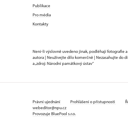
Publikace
Pro média
Kontakty
Není-li výslovně uvedeno jinak, podléhají fotografie a
autora | Neužívejte dílo komerčně | Nezasahujte do dí
a „zdroj: Národní památkový ústav“
Právní ujednání
Prohlášení o přístupnosti
Ř
webeditor@npu.cz
Provozuje BluePool s.r.o.