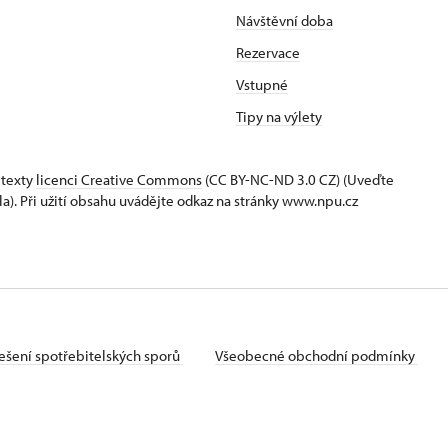
Návštěvní doba
Rezervace
Vstupné
Tipy na výlety
 texty
licenci Creative Commons
(CC BY-NC-ND 3.0 CZ) (Uveďte
la). Při užití obsahu uvádějte odkaz na stránky www.npu.cz
ešení spotřebitelských sporů
Všeobecné obchodní podmínky