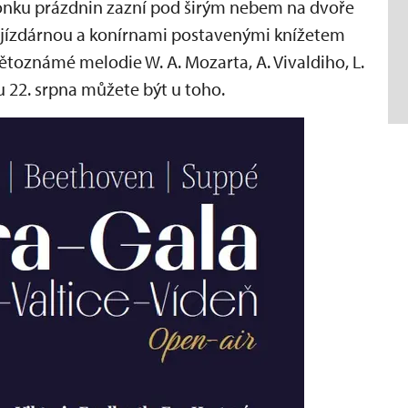
onku prázdnin zazní pod širým nebem na dvoře
jízdárnou a konírnami postavenými knížetem
toznámé melodie W. A. Mozarta, A. Vivaldiho, L.
 22. srpna můžete být u toho.