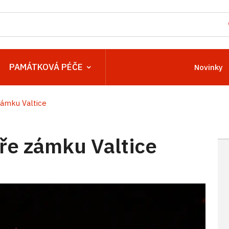
PAMÁTKOVÁ PÉČE
Novinky
zámku Valtice
ře zámku Valtice