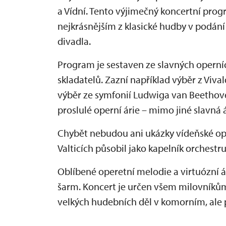
a Vídní. Tento výjimečný koncertní pr
nejkrásnějším z klasické hudby v podán
divadla.
Program je sestaven ze slavných operní
skladatelů. Zazní například výběr z Viv
výběr ze symfonií Ludwiga van Beethov
proslulé operní árie – mimo jiné slavná 
Chybět nebudou ani ukázky vídeňské ope
Valticích působil jako kapelník orchestru
Oblíbené operetní melodie a virtuózní á
šarm. Koncert je určen všem milovníkům k
velkých hudebních děl v komorním, ale 