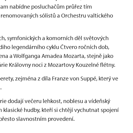
ogram nabídne posluchačům průřez tím
í renomovaných sólistů a Orchestru valtického
ch, symfonických a komorních děl světových
aldiho legendárního cyklu Čtvero ročních dob,
ena a Wolfganga Amadea Mozarta, stejně jako
árie Královny noci z Mozartovy Kouzelné flétny.
rety, zejména z díla Franze von Suppé, který ve
.
rie dodají večeru lehkost, noblesu a vídeňský
lasické hudby, kteří si chtějí vychutnat spojení
přesto slavnostním provedení.