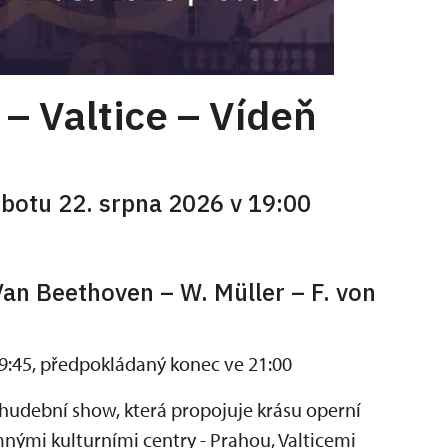
 – Valtice – Vídeň
obotu 22. srpna 2026 v 19:00
 Van Beethoven – W. Müller – F. von
19:45, předpokládaný konec ve 21:00
dební show, která propojuje krásu operní
ými kulturními centry - Prahou, Valticemi