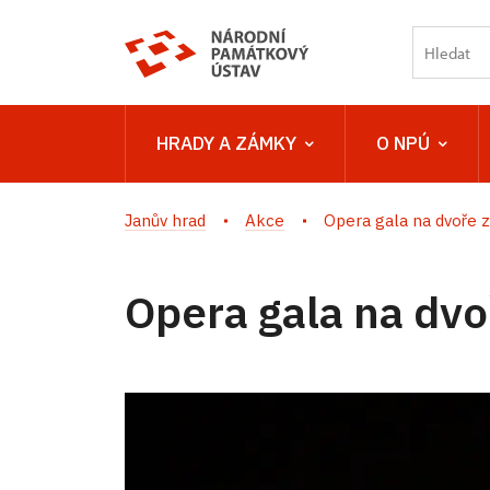
HRADY A ZÁMKY
O NPÚ
Janův hrad
Akce
Opera gala na dvoře 
Opera gala na dvo