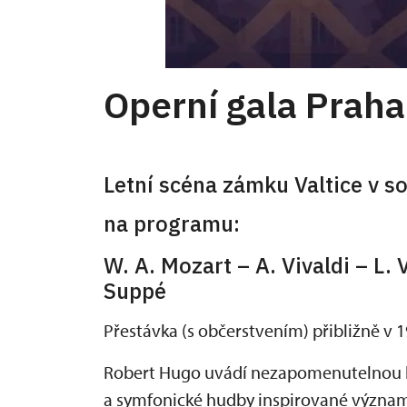
Operní gala Praha
Letní scéna zámku Valtice v s
na programu:
W. A. Mozart – A. Vivaldi – L.
Suppé
Přestávka (s občerstvením) přibližně v 
Robert Hugo uvádí nezapomenutelnou hu
a symfonické hudby inspirované významn