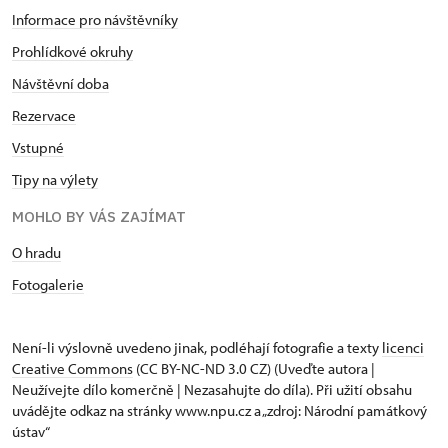
Informace pro návštěvníky
Prohlídkové okruhy
Návštěvní doba
Rezervace
Vstupné
Tipy na výlety
MOHLO BY VÁS ZAJÍMAT
O hradu
Fotogalerie
Není-li výslovně uvedeno jinak, podléhají fotografie a texty
licenci
Creative Commons
(CC BY-NC-ND 3.0 CZ) (Uveďte autora |
Neužívejte dílo komerčně | Nezasahujte do díla). Při užití obsahu
uvádějte odkaz na stránky www.npu.cz a „zdroj: Národní památkový
ústav“