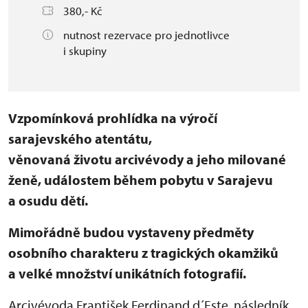
380,- Kč
nutnost rezervace pro jednotlivce
i skupiny
Vzpomínková prohlídka na výročí
sarajevského atentátu,
věnovaná životu arcivévody a jeho milované
ženě, událostem během pobytu v Sarajevu
a osudu dětí.
Mimořádně budou vystaveny předměty
osobního charakteru z tragických okamžiků
a velké množství unikátních fotografií.
Arcivévoda František Ferdinand d´Este, následník