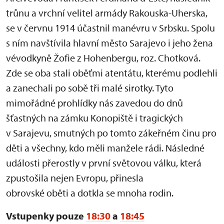
trůnu a vrchní velitel armády Rakouska-Uherska,
se v červnu 1914 účastnil manévru v Srbsku. Spolu
s ním navštívila hlavní město Sarajevo i jeho žena
vévodkyně Žofie z Hohenbergu, roz. Chotková.
Zde se oba stali oběťmi atentátu, kterému podlehli
a zanechali po sobě tři malé sirotky. Tyto
mimořádné prohlídky nás zavedou do dnů
šťastných na zámku Konopiště i tragických
v Sarajevu, smutných po tomto zákeřném činu pro
děti a všechny, kdo měli manžele rádi. Následné
události přerostly v první světovou válku, která
zpustošila nejen Evropu, přinesla
obrovské oběti a dotkla se mnoha rodin.
Vstupenky pouze
18:30
a
18:45