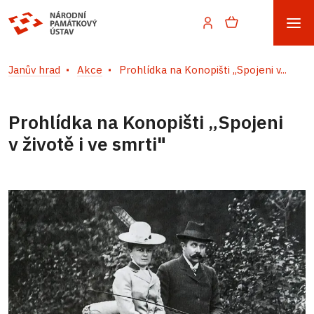
Janův hrad
Akce
Prohlídka na Konopišti „Spojeni v...
Prohlídka na Konopišti „Spojeni
v životě i ve smrti"