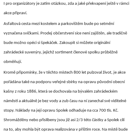
I pro organizátory je zatím otázkou, zda a jaké překvapení ještě v rámci
akce připraví.
Asfaltová cesta mezi kostelem a parkovištěm bude po setmění
vyznačena svíčkami. Prodej občerstvení sice není zajištěn, ale tradičně
bude možno opéci si špekáček. Zakoupit si můžete originální
zahrádecké suvenýry, jejichž sortiment členové spolku průběžně
obměňují.
Kromě připomínky, že v těchto místech 800 let pulzoval život, je akce
pořádána také na podporu veřejné sbírky na opravu původní obecní
kašny z roku 1886, která se dochovala na bývalém zahrádeckém
náměstí a aktuálně je bez vody a zub času na ní zanechal své viditelné
stopy. Náklady na její opravu Spolek odhaduje na cca 700 tis. Kč.
Shromážděny nebo přislíbeny jsou již asi 2/3 této částky a Spolek cílí
na to, aby mohla být oprava realizována v příštím roce. Na místě bude