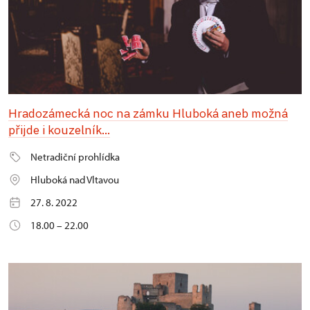
Hradozámecká noc na zámku Hluboká aneb možná
přijde i kouzelník...
Netradiční prohlídka
Hluboká nad Vltavou
27. 8. 2022
18.00 – 22.00