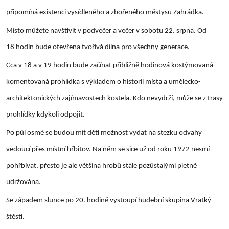
připomíná existenci vysídleného a zbořeného městysu Zahrádka.
Místo můžete navštívit v podvečer a večer v sobotu 22. srpna. Od
18 hodin bude otevřena tvořivá dílna pro všechny generace.
Cca v 18 a v 19 hodin bude začínat přibližně hodinová kostýmovaná
komentovaná prohlídka s výkladem o historii místa a umělecko-
architektonických zajímavostech kostela. Kdo nevydrží, může se z trasy
prohlídky kdykoli odpojit.
Po půl osmé se budou mít děti možnost vydat na stezku odvahy
vedoucí přes místní hřbitov. Na něm se sice už od roku 1972 nesmí
pohřbívat, přesto je ale většina hrobů stále pozůstalými pietně
udržována.
Se západem slunce po 20. hodině vystoupí hudební skupina Vratký
štěstí.