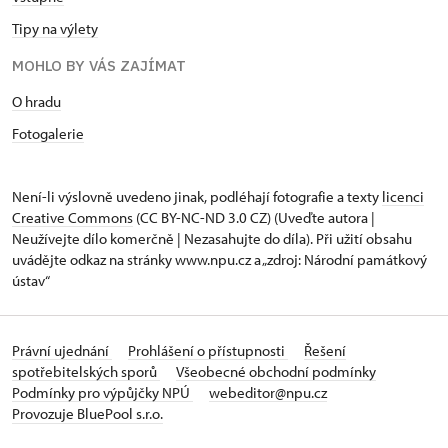
Tipy na výlety
MOHLO BY VÁS ZAJÍMAT
O hradu
Fotogalerie
Není-li výslovně uvedeno jinak, podléhají fotografie a texty
licenci
Creative Commons
(CC BY-NC-ND 3.0 CZ) (Uveďte autora |
Neužívejte dílo komerčně | Nezasahujte do díla). Při užití obsahu
uvádějte odkaz na stránky www.npu.cz a „zdroj: Národní památkový
ústav“
Právní ujednání
Prohlášení o přístupnosti
Řešení
spotřebitelských sporů
Všeobecné obchodní podmínky
Podmínky pro výpůjčky NPÚ
webeditor@npu.cz
Provozuje BluePool s.r.o.