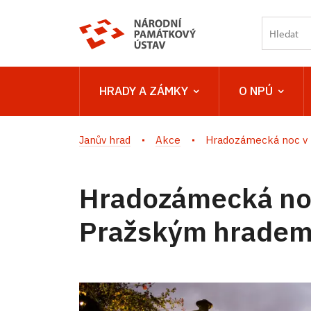
HRADY A ZÁMKY
O NPÚ
Janův hrad
Akce
Hradozámecká noc v Z
Hradozámecká no
Pražským hrade