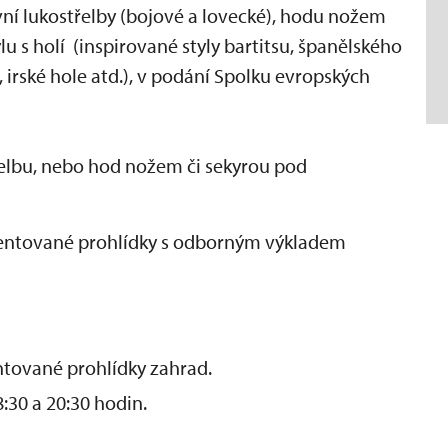
ivní lukostřelby (bojové a lovecké), hodu nožem
lu s holí (inspirované styly bartitsu, španělského
 irské hole atd.), v podání Spolku evropských
elbu, nebo hod nožem či sekyrou pod
entované prohlídky s odborným výkladem
ntované prohlídky zahrad.
:30 a 20:30 hodin.