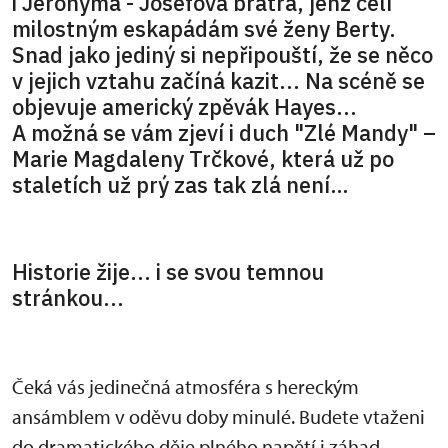
i Jeronýma - Josefova bratra, jenž čelí
milostným eskapádám své ženy Berty.
Snad jako jediný si nepřipouští, že se něco
v jejich vztahu začíná kazit... Na scéně se
objevuje americký zpěvák Hayes...
A možná se vám zjeví i duch "Zlé Mandy" –
Marie Magdaleny Trčkové, která už po
staletích už prý zas tak zlá není…
Historie žije... i se svou temnou
stránkou...
Čeká vás jedinečná atmosféra s hereckým
ansámblem v oděvu doby minulé. Budete vtaženi
do dramatického děje plného napětí i záhad.