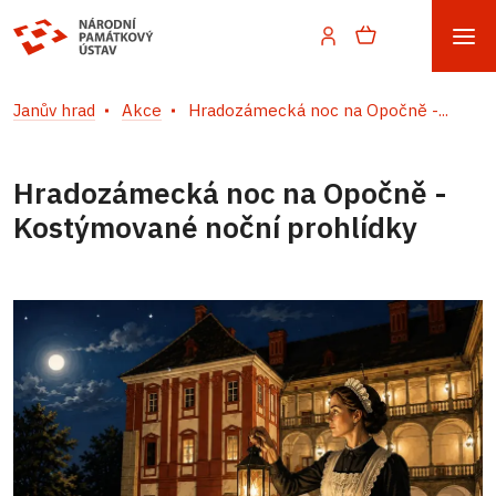
Janův hrad
Akce
Hradozámecká noc na Opočně -...
Hradozámecká noc na Opočně -
Kostýmované noční prohlídky