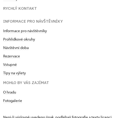
RYCHLÝ KONTAKT
INFORMACE PRO NÁVŠTĚVNÍKY
Informace pro návštěvníky
Prohlídkové okruhy
Návštěvní doba
Rezervace
Vstupné
Tipy na výlety
MOHLO BY VÁS ZAJÍMAT
O hradu
Fotogalerie
Není-li výslovně uvedeno jinak, podléhají fotografie a texty
licenci