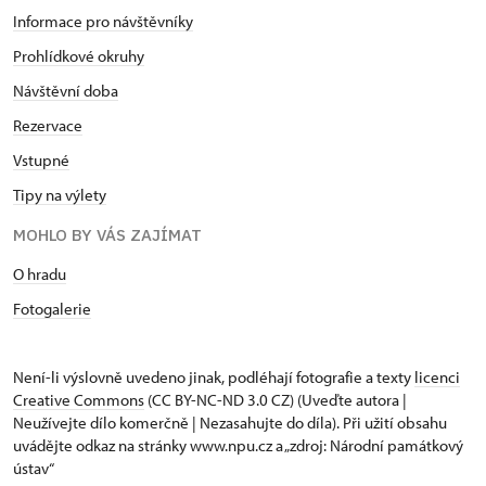
Informace pro návštěvníky
Prohlídkové okruhy
Návštěvní doba
Rezervace
Vstupné
Tipy na výlety
MOHLO BY VÁS ZAJÍMAT
O hradu
Fotogalerie
Není-li výslovně uvedeno jinak, podléhají fotografie a texty
licenci
Creative Commons
(CC BY-NC-ND 3.0 CZ) (Uveďte autora |
Neužívejte dílo komerčně | Nezasahujte do díla). Při užití obsahu
uvádějte odkaz na stránky www.npu.cz a „zdroj: Národní památkový
ústav“