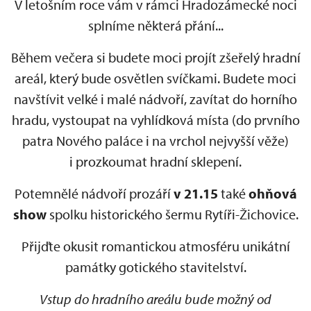
V letošním roce vám v rámci Hradozámecké noci
splníme některá přání...
Během večera si budete moci projít zšeřelý hradní
areál, který bude osvětlen svíčkami. Budete moci
navštívit velké i malé nádvoří, zavítat do horního
hradu, vystoupat na vyhlídková místa (do prvního
patra Nového paláce i na vrchol nejvyšší věže)
i prozkoumat hradní sklepení.
Potemnělé nádvoří prozáří
v 21.15
také
ohňová
show
spolku historického šermu Rytíři-Žichovice.
Přijďte okusit romantickou atmosféru unikátní
památky gotického stavitelství.
Vstup do hradního areálu bude možný od