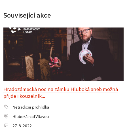
Související akce
Hradozámecká noc na zámku Hluboká aneb možná
přijde i kouzelník...
Netradiční prohlídka
Hluboká nad Vltavou
27. 8. 2022