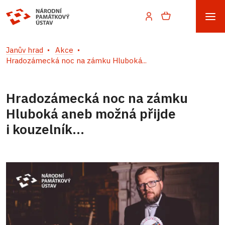
Janův hrad
Akce
Hradozámecká noc na zámku Hluboká...
Hradozámecká noc na zámku
Hluboká aneb možná přijde
i kouzelník...