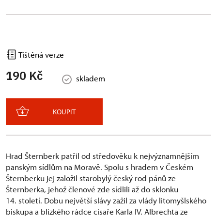
Tištěná verze
190 Kč
skladem
KOUPIT
Hrad Šternberk patřil od středověku k nejvýznamnějším
panským sídlům na Moravě. Spolu s hradem v Českém
Šternberku jej založil starobylý český rod pánů ze
Šternberka, jehož členové zde sídlili až do sklonku
14. století. Dobu největší slávy zažil za vlády litomyšlského
biskupa a blízkého rádce císaře Karla IV. Albrechta ze