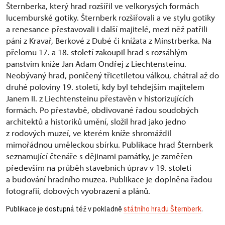
Šternberka, který hrad rozšířil ve velkorysých formách
lucemburské gotiky. Šternberk rozšiřovali a ve stylu gotiky
a renesance přestavovali i další majitelé, mezi něž patřili
páni z Kravař, Berkové z Dubé či knížata z Minstrberka. Na
přelomu 17. a 18. století zakoupil hrad s rozsáhlým
panstvím kníže Jan Adam Ondřej z Liechtensteinu.
Neobývaný hrad, poničený třicetiletou válkou, chátral až do
druhé poloviny 19. století, kdy byl tehdejším majitelem
Janem II. z Liechtensteinu přestavěn v historizujících
formách. Po přestavbě, obdivované řadou soudobých
architektů a historiků umění, složil hrad jako jedno
z rodových muzeí, ve kterém kníže shromáždil
mimořádnou uměleckou sbírku. Publikace hrad Šternberk
seznamující čtenáře s dějinami památky, je zaměřen
především na průběh stavebních úprav v 19. století
a budování hradního muzea. Publikace je doplněna řadou
fotografií, dobových vyobrazení a plánů.
Publikace je dostupná též v pokladně
státního hradu Šternberk
.