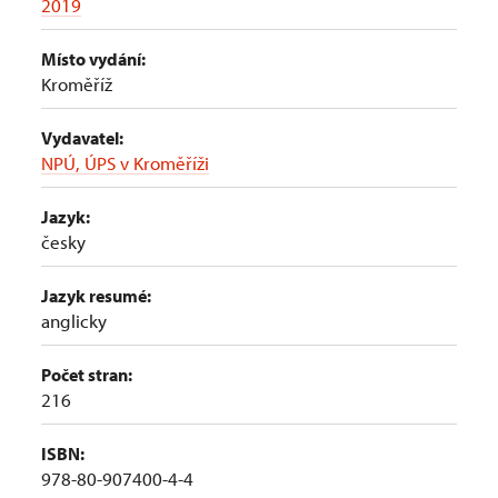
2019
Místo vydání:
Kroměříž
Vydavatel:
NPÚ, ÚPS v Kroměříži
Jazyk:
česky
Jazyk resumé:
anglicky
Počet stran:
216
ISBN:
978-80-907400-4-4