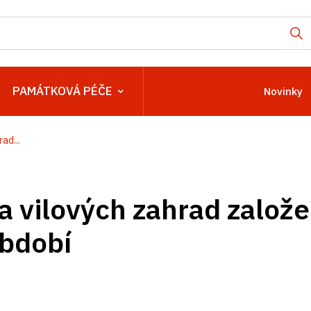
PAMÁTKOVÁ PÉČE
Novinky
ad...
 vilových zahrad založ
bdobí