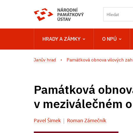
HRADY A ZÁMKY
O NPÚ
Janův hrad
Památková obnova vilových zahr
Památková obnova
v meziválečném o
Pavel Šimek
|
Roman Zámečník