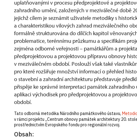
uplatňovanými v procesu předprojektové a projektov
zahradního umění, založených v meziválečné době 20. s
jejichž cílem je seznámit uživatele metodiky s histor
a charakteristikou vilových zahrad meziválečného obd
formálně strukturována do dílčích kapitol věnovaných 
problematice, terénnímu průzkumu a specifikám proje
zejména odborné veřejnosti – památkářům a projekt
předprojektovou a projektovou přípravu obnovy histor
v meziválečném období. Poslouží však také vlastník
pro které rozšiřuje množství informací o přehled histo
o stavební a zahradní architekturu představuje předk
přispěje ke správné interpretaci památek zahradního
aplikaci východisek pro předprojektovou a projekto
období.
Tato odborná metodika Národního památkového ústavu,
Metodic
v rámci projektu „Centrum obnovy památek architektury 20. stolet
prostřednictvím Evropského fondu pro regionální rozvoj.
Obsah: