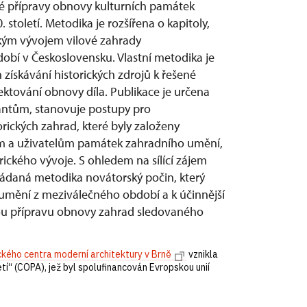
é přípravy obnovy kulturních památek
toletí. Metodika je rozšířena o kapitoly,
ickým vývojem vilové zahrady
obí v Československu. Vlastní metodika je
získávání historických zdrojů k řešené
ktování obnovy díla. Publikace je určena
antům, stanovuje postupy pro
ických zahrad, které byly založeny
ům a uživatelům památek zahradního umění,
rického vývoje. S ohledem na sílící zájem
ládaná metodika novátorský počin, který
 umění z meziválečného období a k účinnější
vou přípravu obnovy zahrad sledovaného
kého centra moderní architektury v Brně
vznikla
í“ (COPA), jež byl spolufinancován Evropskou unií