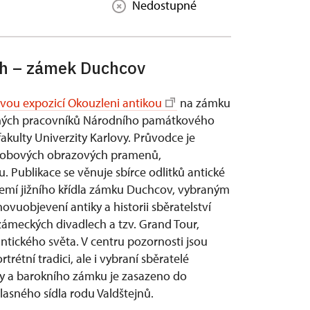
Nedostupné
och – zámek Duchcov
vou expozicí Okouzleni antikou
na zámku
orných pracovníků Národního památkového
fakulty Univerzity Karlovy. Průvodce je
 dobových obrazových pramenů,
. Publikace se věnuje sbírce odlitků antické
zemí jižního křídla zámku Duchcov, vybraným
uobjevení antiky a historii sběratelství
zámeckých divadlech a tzv. Grand Tour,
ntického světa. V centru pozornosti jsou
trétní tradici, ale i vybraní sběratelé
iky a barokního zámku je zasazeno do
asného sídla rodu Valdštejnů.