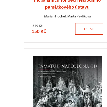
mobiliárních fondech Národního
památkového ústavu
Marian Hochel, Marta Pavlíková
349 Kč
DETAIL
150 Kč