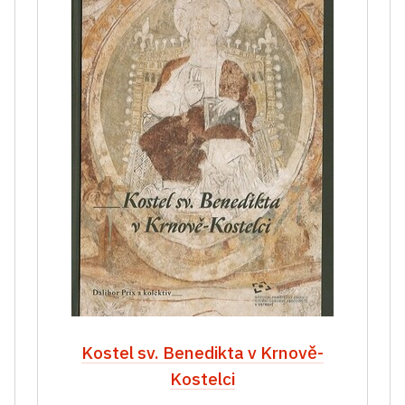
Kostel sv. Benedikta v Krnově-
Kostelci