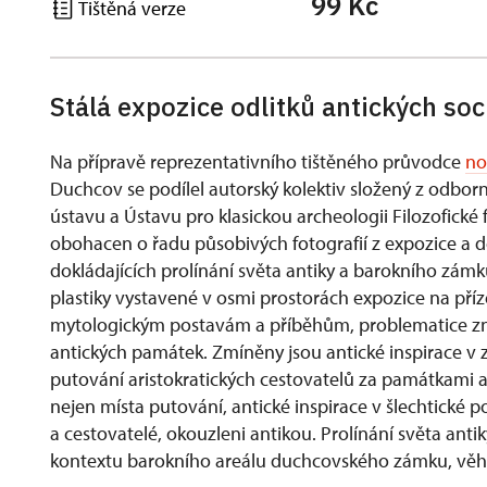
99 Kč
Tištěná verze
Stálá expozice odlitků antických s
Na přípravě reprezentativního tištěného průvodce
no
Duchcov se podílel autorský kolektiv složený z odb
ústavu a Ústavu pro klasickou archeologii Filozofické 
obohacen o řadu působivých fotografií z expozice a
dokládajících prolínání světa antiky a barokního zámku
plastiky vystavené v osmi prostorách expozice na pří
mytologickým postavám a příběhům, problematice znov
antických památek. Zmíněny jsou antické inspirace v 
putování aristokratických cestovatelů za památkami a
nejen místa putování, antické inspirace v šlechtické por
a cestovatelé, okouzleni antikou. Prolínání světa ant
kontextu barokního areálu duchcovského zámku, věhl