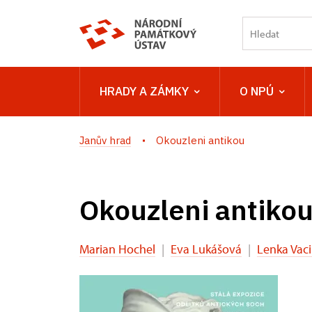
HRADY A ZÁMKY
O NPÚ
Janův hrad
Okouzleni antikou
Okouzleni antiko
Marian Hochel
|
Eva Lukášová
|
Lenka Vac