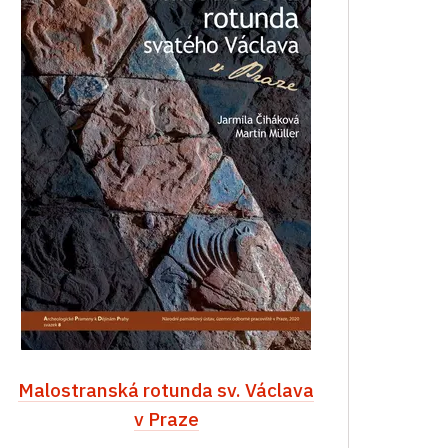
Malostranská rotunda sv. Václava
v Praze