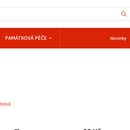
PAMÁTKOVÁ PÉČE
Novinky
u
inová