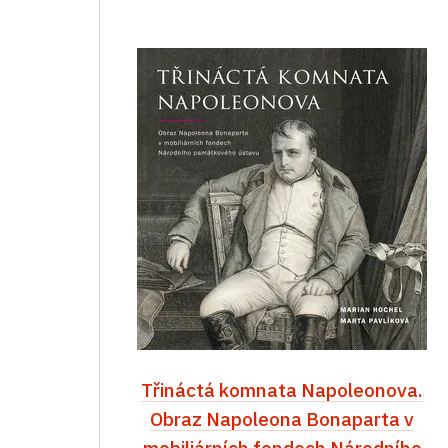
Třináctá komnata Napoleonova.
Obraz Napoleona Bonaparta v