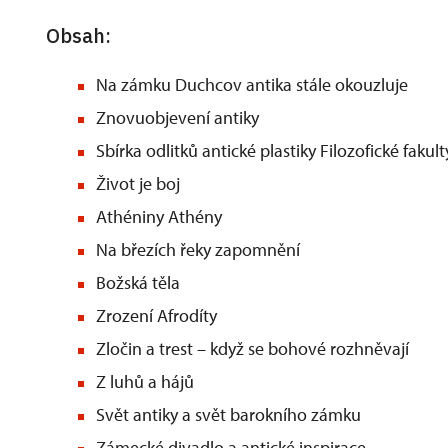
Obsah:
Na zámku Duchcov antika stále okouzluje
Znovuobjevení antiky
Sbírka odlitků antické plastiky Filozofické fakul
Život je boj
Athéniny Athény
Na březích řeky zapomnění
Božská těla
Zrození Afrodíty
Zločin a trest – když se bohové rozhněvají
Z luhů a hájů
Svět antiky a svět barokního zámku
Zámecké divadlo a antické inspirace