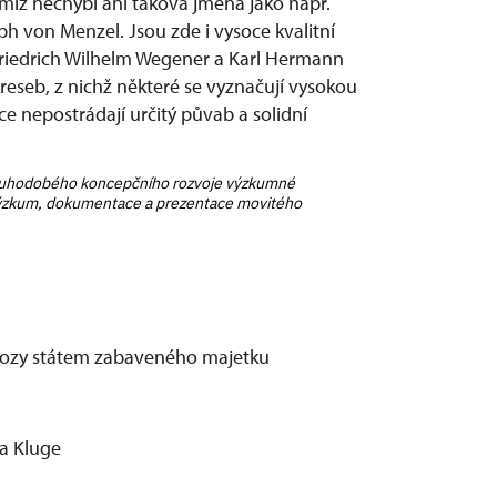
iž nechybí ani taková jména jako např.
ph von Menzel. Jsou zde i vysoce kvalitní
riedrich Wilhelm Wegener a Karl Hermann
eseb, z nichž některé se vyznačují vysokou
áce nepostrádají určitý půvab a solidní
dlouhodobého koncepčního rozvoje výzkumné
ýzkum, dokumentace a prezentace movitého
vozy státem zabaveného majetku
na Kluge