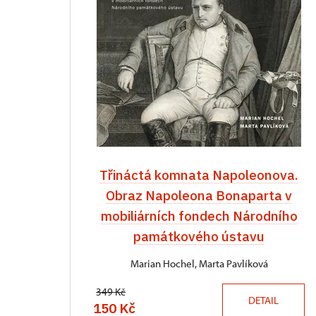
Třináctá komnata Napoleonova.
Obraz Napoleona Bonaparta v
mobiliárních fondech Národního
památkového ústavu
Marian Hochel, Marta Pavlíková
349 Kč
DETAIL
150 Kč