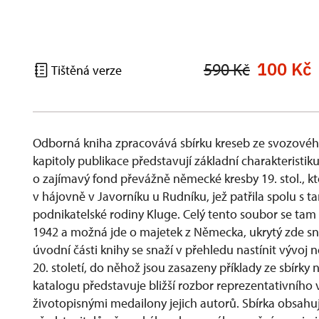
100 Kč
590 Kč
Tištěná verze
Odborná kniha zpracovává sbírku kreseb ze svozovéh
kapitoly publikace představují základní charakteristik
o zajímavý fond převážně německé kresby 19. stol., kt
v hájovně v Javorníku u Rudníku, jež patřila spolu 
podnikatelské rodiny Kluge. Celý tento soubor se ta
1942 a možná jde o majetek z Německa, ukrytý zde s
úvodní části knihy se snaží v přehledu nastínit vývoj
20. století, do něhož jsou zasazeny příklady ze sbírk
katalogu představuje bližší rozbor reprezentativního
životopisnými medailony jejich autorů. Sbírka obsahu