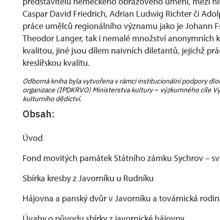
představitelů německého obrazového umění, mezi nim
Caspar David Friedrich, Adrian Ludwig Richter či Adol
práce umělců regionálního významu jako je Johann F
Theodor Langer, tak i nemalé množství anonymních kr
kvalitou, jiné jsou dílem naivních diletantů, jejichž pr
kreslířskou kvalitu.
Odborná kniha byla vytvořena v rámci institucionální podpory 
organizace (IPDKRVO) Ministerstva kultury
–
výzkumného cíle V
kulturního dědictví.
Obsah:
Úvod
Fond movitých památek Státního zámku Sychrov – s
Sbírka kresby z Javorníku u Rudníku
Hájovna a panský dvůr v Javorníku a továrnická rodi
Úvahy o původu sbírky z javornické hájovny