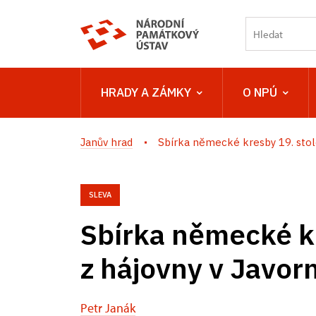
HRADY A ZÁMKY
O NPÚ
Janův hrad
Sbírka německé kresby 19. stolet
SLEVA
Sbírka německé kr
z hájovny v Javor
Petr Janák