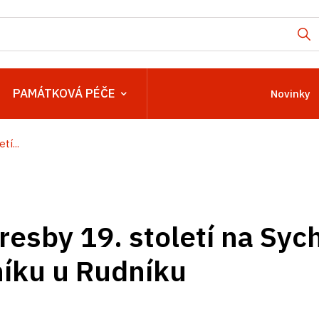
PAMÁTKOVÁ PÉČE
Novinky
í...
esby 19. století na Syc
níku u Rudníku