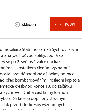
skladem
KOUPIT
o mobiliáře Státního zámku Sychrov. První
u a analyzují původ sbírky. Jedná se
erý se po 2. světové válce nacházel
s tamním velkostatkem členům významné
m dostal pravděpodobně až někdy po roce
nad před bombardováním. Poslední kapitola
 německé kresby od konce 18. do začátku
y na Sychrově. Druhá část knihy formou
 výběru 65 kreseb doplněný stručnými
je jak prvotřídní kresby významných