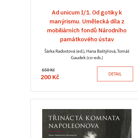
Ad unicum I/1. Od gotiky k
manýrismu. Umělecká díla z
mobiliárních fondů Národního
památkového ústav
Šárka Radostová (ed.), Hana Baštýřová, Tomáš
Gaudek (co-eds.)
650 Kč
DETAIL
200 Kč