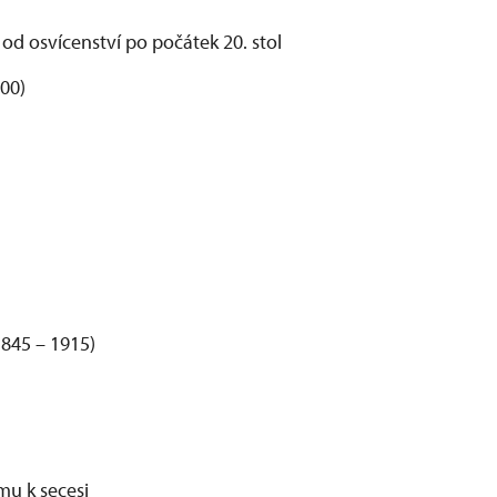
od osvícenství po počátek 20. stol
00)
845 – 1915)
mu k secesi