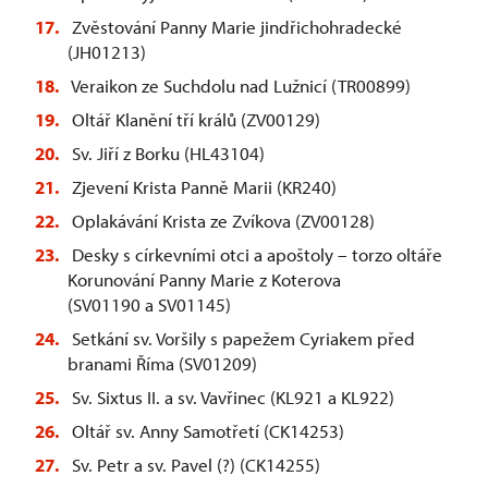
Zvěstování Panny Marie jindřichohradecké
(JH01213)
Veraikon ze Suchdolu nad Lužnicí (TR00899)
Oltář Klanění tří králů (ZV00129)
Sv. Jiří z Borku (HL43104)
Zjevení Krista Panně Marii (KR240)
Oplakávání Krista ze Zvíkova (ZV00128)
Desky s církevními otci a apoštoly – torzo oltáře
Korunování Panny Marie z Koterova
(SV01190 a SV01145)
Setkání sv. Voršily s papežem Cyriakem před
branami Říma (SV01209)
Sv. Sixtus II. a sv. Vavřinec (KL921 a KL922)
Oltář sv. Anny Samotřetí (CK14253)
Sv. Petr a sv. Pavel (?) (CK14255)