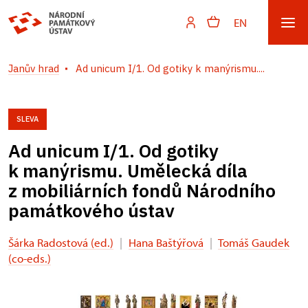
EN
Janův hrad
Ad unicum I/1. Od gotiky k manýrismu....
SLEVA
Ad unicum I/1. Od gotiky
k manýrismu. Umělecká díla
z mobiliárních fondů Národního
památkového ústav
Šárka Radostová (ed.)
|
Hana Baštýřová
|
Tomáš Gaudek
(co-eds.)