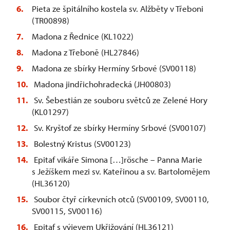
Pieta ze špitálního kostela sv. Alžběty v Třeboni
(TR00898)
Madona z Řednice (KL1022)
Madona z Třeboně (HL27846)
Madona ze sbírky Hermíny Srbové (SV00118)
Madona jindřichohradecká (JH00803)
Sv. Šebestián ze souboru světců ze Zelené Hory
(KL01297)
Sv. Kryštof ze sbírky Hermíny Srbové (SV00107)
Bolestný Kristus (SV00123)
Epitaf vikáře Simona […]rösche – Panna Marie
s Ježíškem mezi sv. Kateřinou a sv. Bartolomějem
(HL36120)
Soubor čtyř církevních otců (SV00109, SV00110,
SV00115, SV00116)
Epitaf s výjevem Ukřižování (HL36121)