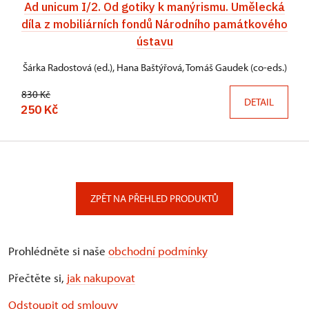
Ad unicum I/2. Od gotiky k manýrismu. Umělecká
díla z mobiliárních fondů Národního památkového
ústavu
Šárka Radostová (ed.), Hana Baštýřová, Tomáš Gaudek (co-eds.)
830 Kč
DETAIL
250 Kč
ZPĚT NA PŘEHLED PRODUKTŮ
Prohlédněte si naše
obchodní podmínky
Přečtěte si,
jak nakupovat
Odstoupit od smlouvy