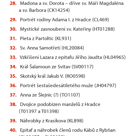
Madona a sv. Dorota – dříve sv. Máří Magdaléna
a sv. Barbora (CK14254)
Portrét rodiny Adama I. z Hradce (CL469)
Mystické zasnoubení sv. Kateřiny (HT01288)
Pieta z Partoltic (KL931)
Sv. Anna Samotřetí (HL20084)
Vzkříšení Lazara z epitafu Jiřího Jaudta (HL04965)
Král Šalamoun ze Svitav (SV00117)
Skotský král Jakub V. (RO0598)
Portrét šestašedesátiletého muže (JH04797)
Anna ze Šlejnic (?) (TO1107)
Dvojice podobizen manželů z Hradce
(T01397 a T01398)
Náhrobky z Krasíkova (KL898)
Epitaf a náhrobek členů rodu Kábů z Rybňan