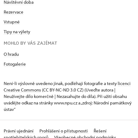
Návštěvní doba
Rezervace
Vstupné
Tipy na výlety
MOHLO BY VÁS ZAJÍMAT
O hradu
Fotogalerie
Není-li výslovně uvedeno jinak, podléhají fotografie a texty
licenci
Creative Commons
(CC BY-NC-ND 3.0 CZ) (Uveďte autora |
Neužívejte dílo komerčně | Nezasahujte do díla). Při užití obsahu
uvádějte odkaz na stránky www.npu.cz a „zdroj: Národní památkový
ústav“
Právní ujednání
Prohlášení o přístupnosti
Řešení
spotřebitelských sporů
Všeobecné obchodní podmínky