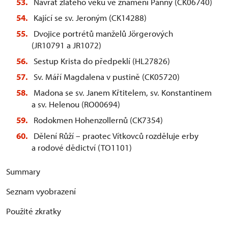
Návrat zlatého věku ve znamení Panny (CK06740)
Kající se sv. Jeroným (CK14288)
Dvojice portrétů manželů Jörgerových
(JR10791 a JR1072)
Sestup Krista do předpeklí (HL27826)
Sv. Máří Magdalena v pustině (CK05720)
Madona se sv. Janem Křtitelem, sv. Konstantinem
a sv. Helenou (RO00694)
Rodokmen Hohenzollernů (CK7354)
Dělení Růží – praotec Vítkovců rozděluje erby
a rodové dědictví (TO1101)
Summary
Seznam vyobrazení
Použité zkratky