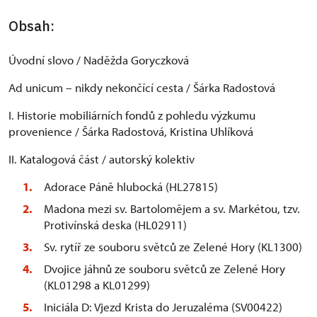
Obsah:
Úvodní slovo / Naděžda Goryczková
Ad unicum – nikdy nekončící cesta / Šárka Radostová
I. Historie mobiliárních fondů z pohledu výzkumu
provenience / Šárka Radostová, Kristina Uhlíková
II. Katalogová část / autorský kolektiv
Adorace Páně hlubocká (HL27815)
Madona mezi sv. Bartolomějem a sv. Markétou, tzv.
Protivínská deska (HL02911)
Sv. rytíř ze souboru světců ze Zelené Hory (KL1300)
Dvojice jáhnů ze souboru světců ze Zelené Hory
(KL01298 a KL01299)
Iniciála D: Vjezd Krista do Jeruzaléma (SV00422)