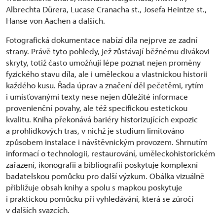
Albrechta Dürera, Lucase Cranacha st., Josefa Heintze st.,
Hanse von Aachen a dalších.
Fotografická dokumentace nabízí díla nejprve ze zadní
strany. Právě tyto pohledy, jež zůstávají běžnému divákovi
skryty, totiž často umožňují lépe poznat nejen proměny
fyzického stavu díla, ale i uměleckou a vlastnickou historii
každého kusu. Řada úprav a značení děl pečetěmi, rytím
i umísťovanými texty nese nejen důležité informace
provenienční povahy, ale též specifickou estetickou
kvalitu. Kniha překonává bariéry historizujících expozic
a prohlídkových tras, v nichž je studium limitováno
způsobem instalace i návštěvnickým provozem. Shrnutím
informací o technologii, restaurování, uměleckohistorickém
zařazení, ikonografii a bibliografii poskytuje komplexní
badatelskou pomůcku pro další výzkum. Obálka vizuálně
přibližuje obsah knihy a spolu s mapkou poskytuje
i praktickou pomůcku při vyhledávání, která se zúročí
v dalších svazcích.