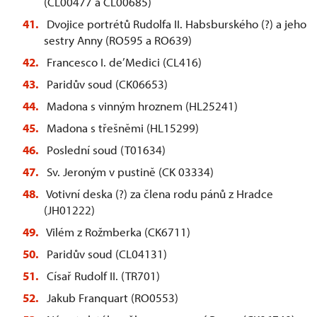
(CL00477 a CL00685)
Dvojice portrétů Rudolfa II. Habsburského (?) a jeho
sestry Anny (RO595 a RO639)
Francesco I. de’Medici (CL416)
Paridův soud (CK06653)
Madona s vinným hroznem (HL25241)
Madona s třešněmi (HL15299)
Poslední soud (T01634)
Sv. Jeroným v pustině (CK 03334)
Votivní deska (?) za člena rodu pánů z Hradce
(JH01222)
Vilém z Rožmberka (CK6711)
Paridův soud (CL04131)
Císař Rudolf II. (TR701)
Jakub Franquart (RO0553)