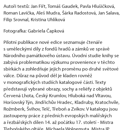
Autoři textů: Jan Fiřt, Tomáš Gaudek, Pavla Hlušičková,
Roman Lavička, Aleš Mudra, Šárka Radostová, Jan Salava,
Filip Srovnal, Kristina Uhlíková
Fotografka: Gabriela Čapková
Pilotní publikace nové edice seznamuje čtenáře
s uměleckými díly z fondů hradů a zámků ve správě
Národního památkového ústavu. Úvodní studie knihy se
zabývá problematikou výzkumu provenience v těchto
sbírkách a zohledňuje jejich proměnu po druhé světové
válce. Důraz na původ děl je kladen rovněž
v monografických studiích katalogové části. Texty
představují vybrané obrazy, sochy a reliéfy z objektů
Červená Lhota, Český Krumlov, Hluboká nad Vltavou,
Horšovský Týn, Jindřichův Hradec, Kladruby, Kratochvíle,
Rožmberk, Švihov, Telč, Třeboň a Zvíkov. V katalogu jsou
zastoupeny práce z předních evropských malířských
a řezbářských dílen 14. až počátku 17. století - Mistra
Třeboňského oltáře, Michaela Wolgemuta, Mistra IP,