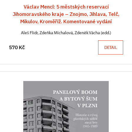
Václav Mencl: 5 městských reservací
Jihomoravského kraje – Znojmo, Jihlava, Telč,
Mikulov, Kroměříž. Komentované vydání
Aleš Flídr, Zdeňka Míchalová, Zdeněk Vácha (edd.)
570 Kč
DETAIL