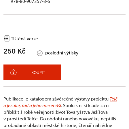
978-80-907357-3-6
Tištěná verze
250 Kč
poslední výtisky
KOUPIT
Publikace je katalogem závěrečné výstavy projektu
Telč
a jezuité, řád a jeho mecenáši
.
Spolu s ní si klade za cíl
přiblížit široké veřejnosti život Tovaryšstva Ježíšova
v prostředí Telče. Do období raného novověku, nepříliš
probádané oblasti městské historie, čtenář nahlédne