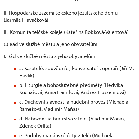
II. Hospodářské zázemí telčského jezuitského domu
(Jarmila Hlaváčková)
III. Komunita telčské koleje (Kateřina Bobková-Valentová)
C) Řád ve službě městu a jeho obyvatelům
I. Řád ve službě městu a jeho obyvatelům
a. Kazatelé, zpovědníci, konversatoři, operáři (Jiří M.
Havlík)
b. Liturgie a bohoslužebné předměty (Hedvika
Kuchařová, Anna Hamrlová, Andrea Husseiniová)
c. Duchovní slavnosti a hudební provoz (Michaela
Ramešová, Vladimír Maňas)
d. Náboženská bratrstva v Telči (Vladimír Maňas,
Zdeněk Orlita)
e. Podoby mariánské úcty v Telči (Michaela