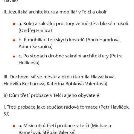
II. Jezuitská architektura a mobiliář v Telči a okolí
a. Kolej a sakrální prostory ve městě a blízkém okolí
(Ondřej Hnilica)
b. K mobiliáři telčských kostelů (Anna Hamrlová,
Adam Sekanina)
c. Po stopách drobné sakrální architektury (Petra
Hnilicová)
III. Duchovní síť ve městě a okolí (Jarmila Hlaváčková,
Hedvika Kuchařová, Kateřina Bobková-Valentová)
B) Dům třetí probace v Telči a jeho obyvatelé
I. Třetí probace jako součást řádové formace (Petr Havlíček,
SJ)
a. Misie otců třetí probace v Telči (Michaela
Ramešová, Štěpán Valecký)