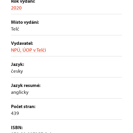
Rok vydání:
2020
Místo vydání:
Telč
Vydavatel:
NPÚ, ÚOP v Telči
Jazyk:
česky
Jazyk resumé:
anglicky
Počet stran:
439
ISBN: