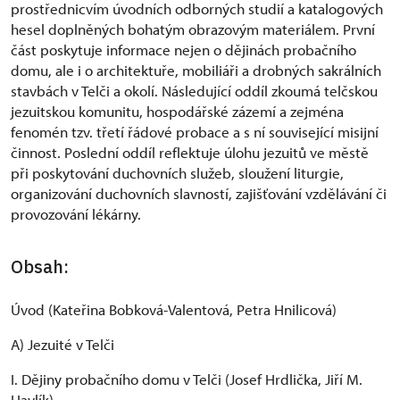
prostřednicvím úvodních odborných studií a katalogových
hesel doplněných bohatým obrazovým materiálem. První
část poskytuje informace nejen o dějinách probačního
domu, ale i o architektuře, mobiliáři a drobných sakrálních
stavbách v Telči a okolí. Následující oddíl zkoumá telčskou
jezuitskou komunitu, hospodářské zázemí a zejména
fenomén tzv. třetí řádové probace a s ní související misijní
činnost. Poslední oddíl reflektuje úlohu jezuitů ve městě
při poskytování duchovních služeb, sloužení liturgie,
organizování duchovních slavností, zajišťování vzdělávání či
provozování lékárny.
Obsah:
Úvod (Kateřina Bobková-Valentová, Petra Hnilicová)
A) Jezuité v Telči
I. Dějiny probačního domu v Telči (Josef Hrdlička, Jiří M.
Havlík)