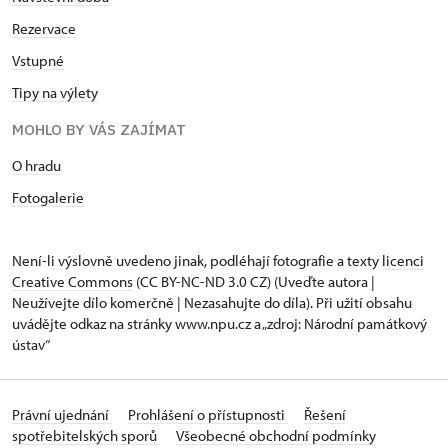
Rezervace
Vstupné
Tipy na výlety
MOHLO BY VÁS ZAJÍMAT
O hradu
Fotogalerie
Není-li výslovně uvedeno jinak, podléhají fotografie a texty
licenci
Creative Commons
(CC BY-NC-ND 3.0 CZ) (Uveďte autora |
Neužívejte dílo komerčně | Nezasahujte do díla). Při užití obsahu
uvádějte odkaz na stránky www.npu.cz a „zdroj: Národní památkový
ústav“
Právní ujednání
Prohlášení o přístupnosti
Řešení
spotřebitelských sporů
Všeobecné obchodní podmínky