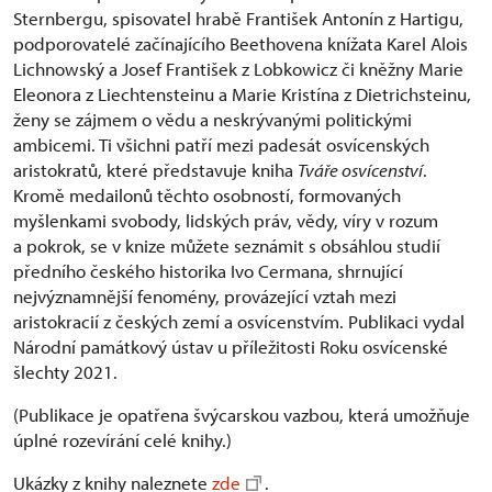
Sternbergu, spisovatel hrabě František Antonín z Hartigu,
podporovatelé začínajícího Beethovena knížata Karel Alois
Lichnowský a Josef František z Lobkowicz či kněžny Marie
Eleonora z Liechtensteinu a Marie Kristína z Dietrichsteinu,
ženy se zájmem o vědu a neskrývanými politickými
ambicemi. Ti všichni patří mezi padesát osvícenských
aristokratů, které představuje kniha
Tváře osvícenství
.
Kromě medailonů těchto osobností, formovaných
myšlenkami svobody, lidských práv, vědy, víry v rozum
a pokrok, se v knize můžete seznámit s obsáhlou studií
předního českého historika Ivo Cermana, shrnující
nejvýznamnější fenomény, provázející vztah mezi
aristokracií z českých zemí a osvícenstvím. Publikaci vydal
Národní památkový ústav u příležitosti Roku osvícenské
šlechty 2021.
(Publikace je opatřena švýcarskou vazbou, která umožňuje
úplné rozevírání celé knihy.)
Ukázky z knihy naleznete
zde
.