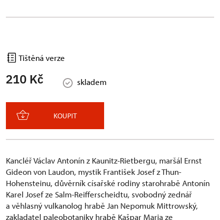
Tištěná verze
210 Kč
skladem
KOUPIT
Kancléř Václav Antonín z Kaunitz-Rietbergu, maršál Ernst
Gideon von Laudon, mystik František Josef z Thun-
Hohensteinu, důvěrník císařské rodiny starohrabě Antonín
Karel Josef ze Salm-Reifferscheidtu, svobodný zednář
a věhlasný vulkanolog hrabě Jan Nepomuk Mittrowský,
zakladatel paleobotaniky hrabě Kašpar Maria ze