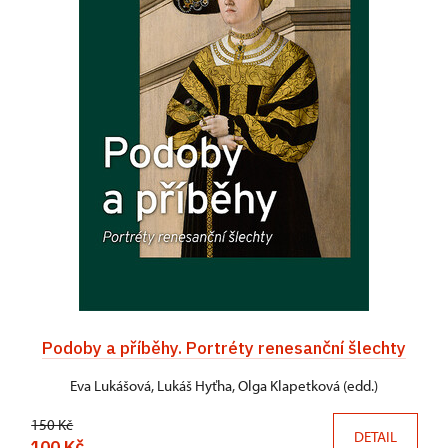
Podoby a příběhy. Portréty renesanční šlechty
Eva Lukášová, Lukáš Hyťha, Olga Klapetková (edd.)
150 Kč
DETAIL
100 Kč