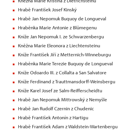
Kněžna Marie Kristína z Dietrichsteinu
Hrabě František Josef Kinský
Hrabě Jan Nepomuk Buquoy de Longueval
Hraběnka Marie Antonie z Blümegenu
Kníže Jan Nepomuk I. ze Schwarzenbergu
Kněžna Marie Eleonora z Liechtensteinu
Kníže František Jiří z Metternich-Winneburgu
Hraběnka Marie Terezie Buquoy de Longueval
Kníže Odoardo III. z Collalta a San Salvatore
Kníže Ferdinand z Trauttmansdorff-Weinsbergu
Kníže Karel Josef ze Salm-Reifferscheidtu
Hrabě Jan Nepomuk Mittrowský z Nemyšle
Hrabě Jan Rudolf Czernin z Chudenic
Hrabě František Antonín z Hartigu
Hrabě František Adam z Waldstein-Wartenbergu