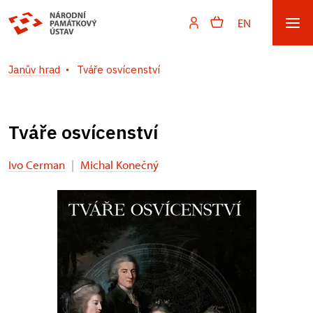
EN
Janův hrad
Tváře osvícenství
Tváře osvícenství
Ivo Cerman
|
Michal Konečný