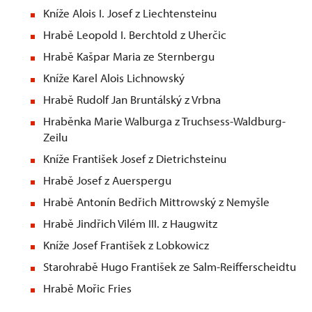
Kníže Alois I. Josef z Liechtensteinu
Hrabě Leopold I. Berchtold z Uherčic
Hrabě Kašpar Maria ze Sternbergu
Kníže Karel Alois Lichnowský
Hrabě Rudolf Jan Bruntálský z Vrbna
Hraběnka Marie Walburga z Truchsess-Waldburg-
Zeilu
Kníže František Josef z Dietrichsteinu
Hrabě Josef z Auerspergu
Hrabě Antonín Bedřich Mittrowský z Nemyšle
Hrabě Jindřich Vilém III. z Haugwitz
Kníže Josef František z Lobkowicz
Starohrabě Hugo František ze Salm-Reifferscheidtu
Hrabě Mořic Fries