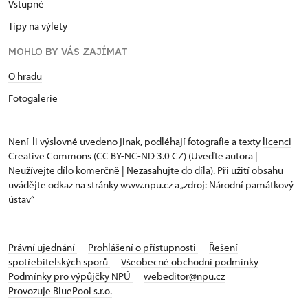
Vstupné
Tipy na výlety
MOHLO BY VÁS ZAJÍMAT
O hradu
Fotogalerie
Není-li výslovně uvedeno jinak, podléhají fotografie a texty
licenci
Creative Commons
(CC BY-NC-ND 3.0 CZ) (Uveďte autora |
Neužívejte dílo komerčně | Nezasahujte do díla). Při užití obsahu
uvádějte odkaz na stránky www.npu.cz a „zdroj: Národní památkový
ústav“
Právní ujednání
Prohlášení o přístupnosti
Řešení
spotřebitelských sporů
Všeobecné obchodní podmínky
Podmínky pro výpůjčky NPÚ
webeditor@npu.cz
Provozuje BluePool s.r.o.