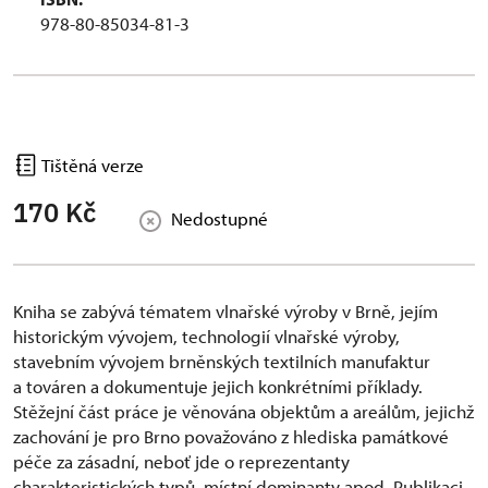
978-80-85034-81-3
Tištěná verze
170 Kč
Nedostupné
Kniha se zabývá tématem vlnařské výroby v Brně, jejím
historickým vývojem, technologií vlnařské výroby,
stavebním vývojem brněnských textilních manufaktur
a továren a dokumentuje jejich konkrétními příklady.
Stěžejní část práce je věnována objektům a areálům, jejichž
zachování je pro Brno považováno z hlediska památkové
péče za zásadní, neboť jde o reprezentanty
charakteristických typů, místní dominanty apod. Publikaci