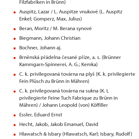
Filzfabriken in Brünn)
Auspitz, Lazar / L. Auspitze vnukové (L. Auspitz
Enkel; Gomperz, Max, Julius)
Beran, Moritz / M. Berana synové
Biegmann, Johann Christian
Bochner, Johann aj.
Brněnská přádelna česané příze, a. s. (Brünner
Kammgarn-Spinnerei, A. G.; Kemka)
C. k. privilegovaná továrna na plyš (K. k. privilegierte
Fein Plüsch zu Brünn in Mähren)
C. k. privilegovaná továrna na sukna (K. L
privilegierte Feine Tuch Fabrique zu Brünn in
Mähren) / Johann Leopold (von) Köffiller
Essler, Eduard Ernst
Hecht, Jakob, Jakob Emanuel, David
Hlawatsch & Isbary (Hlawatsch, Karl; Isbary, Rudolf)