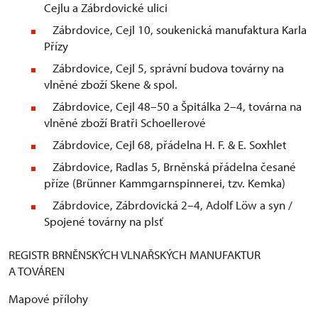
Cejlu a Zábrdovické ulici
Zábrdovice, Cejl 10, soukenická manufaktura Karla
Přízy
Zábrdovice, Cejl 5, správní budova továrny na
vlněné zboží Skene & spol.
Zábrdovice, Cejl 48–50 a Špitálka 2–4, továrna na
vlněné zboží Bratři Schoellerové
Zábrdovice, Cejl 68, přádelna H. F. & E. Soxhlet
Zábrdovice, Radlas 5, Brněnská přádelna česané
příze (Brünner Kammgarnspinnerei, tzv. Kemka)
Zábrdovice, Zábrdovická 2–4, Adolf Löw a syn /
Spojené továrny na plsť
REGISTR BRNĚNSKÝCH VLNAŘSKÝCH MANUFAKTUR
A TOVÁREN
Mapové přílohy