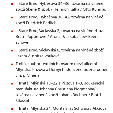
Staré Brno, Hybešova 34–36, továrna na vlněné
zboží Skene & spol. / Heinrich Kafka / Otto Kuhn aj.
Staré Brno, Hybešova 38–42, továrna na vlněné
zboží Friedrich Redlich
Staré Brno, Václavská 2, továrna na vlněné zboží
Bratři Popperové / Arona & Jakoba Löw-Beera
synové
Staré Brno, Václavská 6, továrna na vlněné zboží
Lazara Auspitze vnukové
Trnitá, soubor textilních továren mezi ulicemi
Mlýnská, Přízova a Dornych, sloučené po znárodnění
v n. p. Vlněna
Trnitá, Mlýnská 18–22 a Přízova 1–3, soukenická
manufaktura Johanna Christiana Biegmanna/
továrna na vlněné zboží Johann Bochner / Bratři
Stiassni
Trnitá, Mlýnská 24, Moritz Elias Schwarz / Akciová