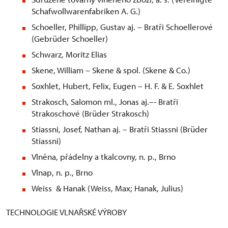
Schafwollwarenfabriken A. G.)
Schoeller, Phillipp, Gustav aj. – Bratři Schoellerové
(Gebrüder Schoeller)
Schwarz, Moritz Elias
Skene, William – Skene & spol. (Skene & Co.)
Soxhlet, Hubert, Felix, Eugen – H. F. & E. Soxhlet
Strakosch, Salomon ml., Jonas aj.–- Bratři
Strakoschové (Brüder Strakosch)
Stiassni, Josef, Nathan aj. – Bratři Stiassni (Brüder
Stiassni)
Vlněna, přádelny a tkalcovny, n. p., Brno
Vlnap, n. p., Brno
Weiss & Hanak (Weiss, Max; Hanak, Julius)
TECHNOLOGIE VLNAŘSKÉ VÝROBY