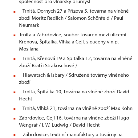
společnost pro vlnařský průmysl
Trnitá, Dornych 27 a Přízova 5, továrna na vlněné
zboží Moritz Redlich / Salomon Schönfeld / Paul
Neumark
Trnitá a Zábrdovice, soubor továren mezi ulicemi
Křenová, Špitálka, Vlhká a Cejl, sloučený v n.p.
Mosilana
Trnitá, Křenová 19 a Špitálka 12, továrna na vlněné
zboží Bratři Strakoschové /
Hlawatsch & Isbary / Sdružené továrny vlněného
zboží
Trnitá, Špitálka 10, továrna na vlněné zboží David
Hecht
Trnitá, Vlhká 21, továrna na vlněné zboží Max Kohn
Zábrdovice, Cejl 16, továrna na vlněné zboží Hugo
Wengraf / I. W. Ludwig / David Hecht
Zábrdovice, textilní manufaktury a továrny na