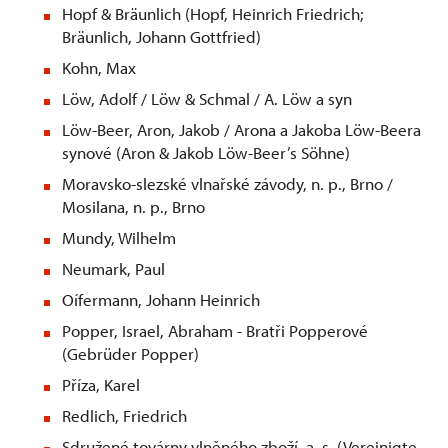
Hopf & Bräunlich (Hopf, Heinrich Friedrich;
Bräunlich, Johann Gottfried)
Kohn, Max
Löw, Adolf / Löw & Schmal / A. Löw a syn
Löw-Beer, Aron, Jakob / Arona a Jakoba Löw-Beera
synové (Aron & Jakob Löw-Beer’s Söhne)
Moravsko-slezské vlnařské závody, n. p., Brno /
Mosilana, n. p., Brno
Mundy, Wilhelm
Neumark, Paul
Oífermann, Johann Heinrich
Popper, Israel, Abraham - Bratři Popperové
(Gebrüder Popper)
Příza, Karel
Redlich, Friedrich
Sdružené továrny vlněného zboží, a. s. (Vereinigte