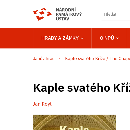
HRADY A ZÁMKY
O NPÚ
Janův hrad
Kaple svatého Kříže / The Chapel
Kaple svatého Kří
Jan Royt