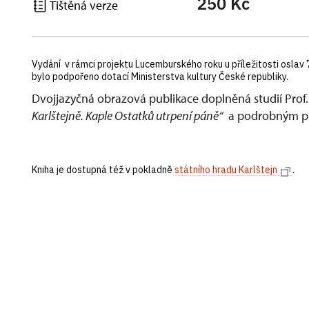
250 Kč
Tištěná verze
Vydání v rámci projektu Lucemburského roku u příležitosti oslav 7
bylo podpořeno dotací Ministerstva kultury České republiky.
Dvojjazyčná obrazová publikace doplněná studií Prof.
Karlštejně. Kaple Ostatků utrpení páně“
a podrobným pr
Kniha je dostupná též v pokladně
státního hradu Karlštejn
.