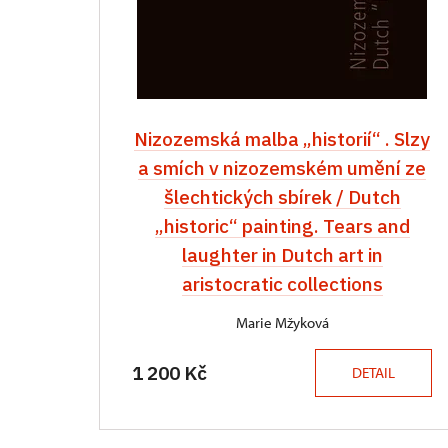
Nizozemská malba „historií“ . Slzy
a smích v nizozemském umění ze
šlechtických sbírek / Dutch
„historic“ painting. Tears and
laughter in Dutch art in
aristocratic collections
Marie Mžyková
1 200 Kč
DETAIL