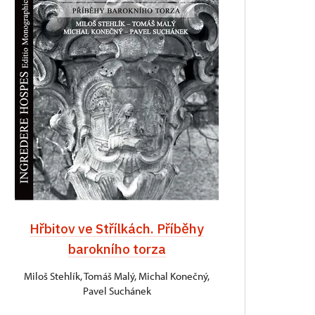
Hřbitov ve Střílkách. Příběhy
barokního torza
Miloš Stehlík, Tomáš Malý, Michal Konečný,
Pavel Suchánek