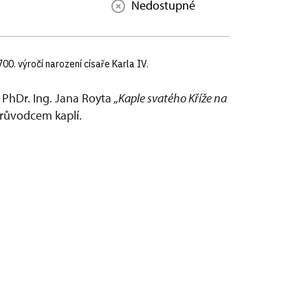
Nedostupné
00. výročí narození císaře Karla IV.
 PhDr. Ing. Jana Royta
„Kaple svatého Kříže na
ůvodcem kaplí.