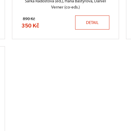
Šárka Radostová (ed.), Hana Baštýřová, Daniel
Verner (co-eds.)
890 Kč
DETAIL
350 Kč