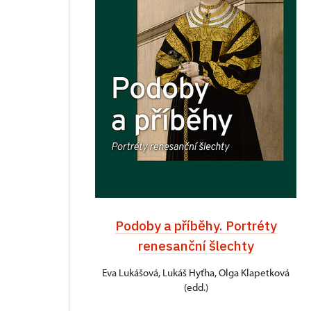
Podoby a příběhy. Portréty
renesanční šlechty
Eva Lukášová, Lukáš Hyťha, Olga Klapetková
(edd.)