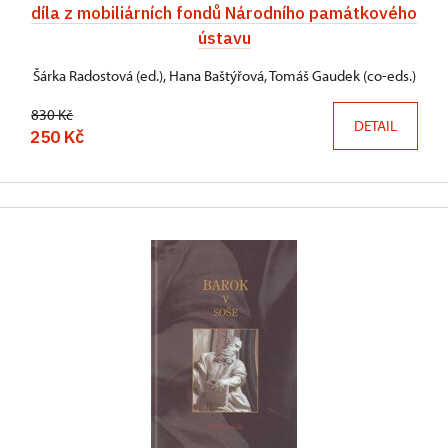
díla z mobiliárních fondů Národního památkového
ústavu
Šárka Radostová (ed.), Hana Baštýřová, Tomáš Gaudek (co-eds.)
830 Kč
DETAIL
250 Kč