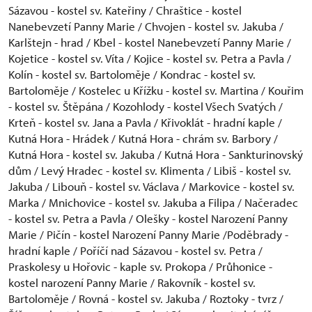
Sázavou - kostel sv. Kateřiny / Chraštice - kostel
Nanebevzetí Panny Marie / Chvojen - kostel sv. Jakuba /
Karlštejn - hrad / Kbel - kostel Nanebevzetí Panny Marie /
Kojetice - kostel sv. Víta / Kojice - kostel sv. Petra a Pavla /
Kolín - kostel sv. Bartoloměje / Kondrac - kostel sv.
Bartoloměje / Kostelec u Křížku - kostel sv. Martina / Kouřim
- kostel sv. Štěpána / Kozohlody - kostel Všech Svatých /
Krteň - kostel sv. Jana a Pavla / Křivoklát - hradní kaple /
Kutná Hora - Hrádek / Kutná Hora - chrám sv. Barbory /
Kutná Hora - kostel sv. Jakuba / Kutná Hora - Sankturinovský
dům / Levý Hradec - kostel sv. Klimenta / Libiš - kostel sv.
Jakuba / Libouň - kostel sv. Václava / Markovice - kostel sv.
Marka / Mnichovice - kostel sv. Jakuba a Filipa / Načeradec
- kostel sv. Petra a Pavla / Olešky - kostel Narození Panny
Marie / Pičín - kostel Narození Panny Marie /Poděbrady -
hradní kaple / Poříčí nad Sázavou - kostel sv. Petra /
Praskolesy u Hořovic - kaple sv. Prokopa / Průhonice -
kostel narození Panny Marie / Rakovník - kostel sv.
Bartoloměje / Rovná - kostel sv. Jakuba / Roztoky - tvrz /