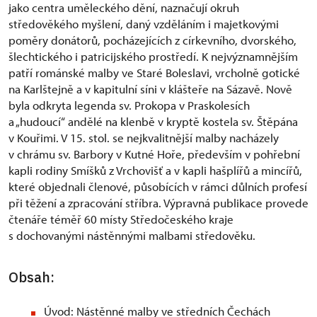
jako centra uměleckého dění, naznačují okruh
středověkého myšlení, daný vzděláním i majetkovými
poměry donátorů, pocházejících z církevního, dvorského,
šlechtického i patricijského prostředí. K nejvýznamnějším
patří románské malby ve Staré Boleslavi, vrcholně gotické
na Karlštejně a v kapitulní síni v klášteře na Sázavě. Nově
byla odkryta legenda sv. Prokopa v Praskolesích
a „hudoucí“ andělé na klenbě v kryptě kostela sv. Štěpána
v Kouřimi. V 15. stol. se nejkvalitnější malby nacházely
v chrámu sv. Barbory v Kutné Hoře, především v pohřební
kapli rodiny Smíšků z Vrchovišť a v kapli hašplířů a mincířů,
které objednali členové, působících v rámci důlních profesí
při těžení a zpracování stříbra. Výpravná publikace provede
čtenáře téměř 60 místy Středočeského kraje
s dochovanými nástěnnými malbami středověku.
Obsah:
Úvod: Nástěnné malby ve středních Čechách