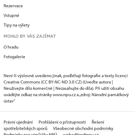
Rezervace
Vstupné
Tipy na výlety
MOHLO BY VÁS ZAJÍMAT
O hradu
Fotogalerie
Není-li výslovně uvedeno jinak, podléhají fotografie a texty
licenci
Creative Commons
(CC BY-NC-ND 3.0 CZ) (Uveďte autora |
Neužívejte dílo komerčně | Nezasahujte do díla). Při užití obsahu
uvádějte odkaz na stránky www.npu.cz a „zdroj: Národní památkový
ústav“
Právní ujednání
Prohlášení o přístupnosti
Řešení
spotřebitelských sporů
Všeobecné obchodní podmínky
Podmínky pro výpůjčky NPÚ
webeditor@npu.cz