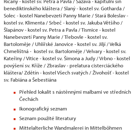
Říčany - kostel sv. Petra a Pavla / Sázava - kapitulní síň
benediktinského kláštera / Slaný - kostel sv. Gotharda /
Solec - kostel Nanebevzetí Panny Marie / Stará Boleslav -
kostel sv. Klimenta / Srbeč - kostel sv. Jakuba Většího /
Šlapánov - kostel sv. Petra a Pavla / Tismice - kostel
Nanebevzetí Panny Marie / Třebovle - kostel sv.
Bartoloměje / Uhlířské Janovice - kostel sv. Jiljí / Velká
Chmelištná - kostel sv. Bartoloměje / Velvary - kostel sv.
Kateřiny / Vitice - kostel sv. Šimona a Judy / Vrbno - kostel
povýšení sv. Kříže / Zbraslav - prelatura cisterciáckého
kláštera/ Zdětín - kostel Všech svatých / Živohošť - kostel
sv. Fabiána a Šebestiána
Přehled lokalit s nástěnnými malbami ve středních
Čechách
Ikonografický seznam
Seznam použité literatury
Mittelalterliche Wandmalerei in Mittelböhmen