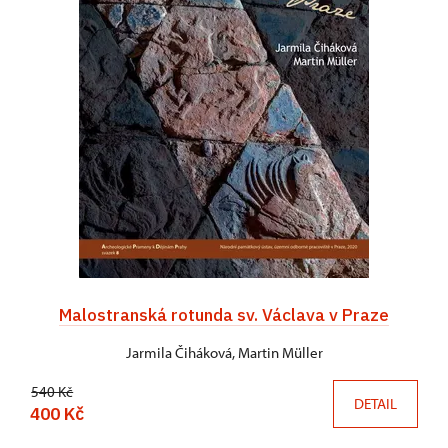
Malostranská rotunda sv. Václava v Praze
Jarmila Čiháková, Martin Müller
540 Kč
DETAIL
400 Kč