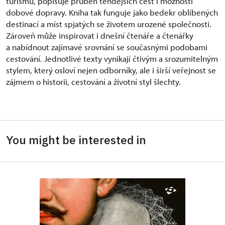
turismu, popisuje průběh tehdejších cest i možnosti
dobové dopravy. Kniha tak funguje jako bedekr oblíbených
destinací a míst spjatých se životem urozené společnosti.
Zároveň může inspirovat i dnešní čtenáře a čtenářky
a nabídnout zajímavé srovnání se současnými podobami
cestování. Jednotlivé texty vynikají čtivým a srozumitelným
stylem, který osloví nejen odborníky, ale i širší veřejnost se
zájmem o historii, cestování a životní styl šlechty.
You might be interested in